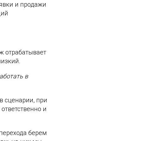
аявки и продажи
ций
аж отрабатывает
низкий.
аботать в
в сценарии, при
 ответственно и
 перехода берем