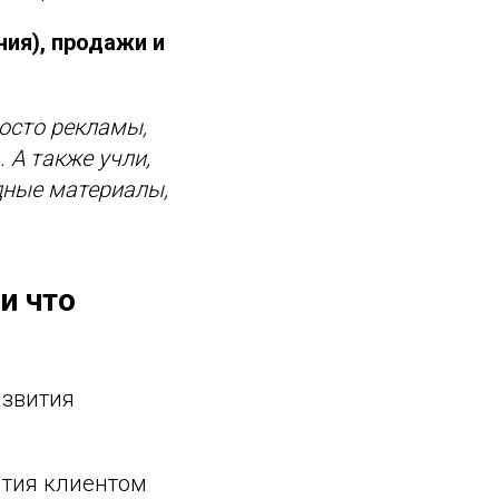
ия), продажи и
осто рекламы,
 А также учли,
дные материалы,
и что
азвития
ятия клиентом