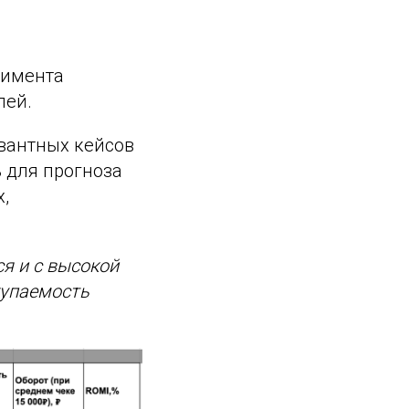
тимента
лей.
евантных кейсов
ь для прогноза
,
ся и с высокой
купаемость