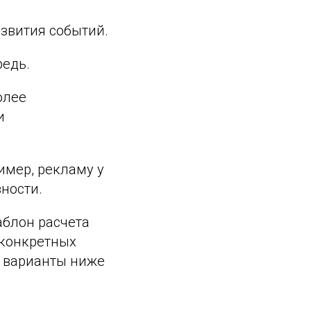
звития событий.
редь.
олее
и
имер, рекламу у
ности.
аблон расчета
 конкретных
ть варианты ниже