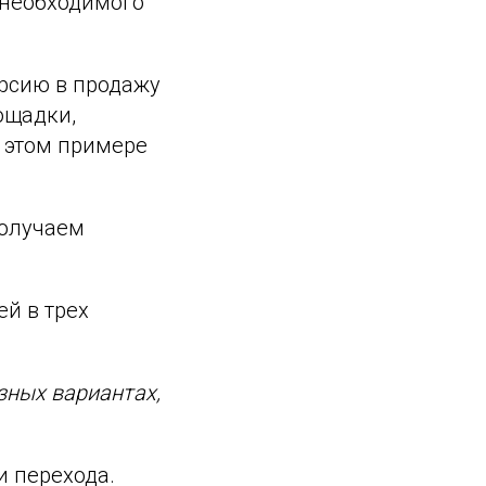
 необходимого
рсию в продажу
ощадки,
В этом примере
получаем
й в трех
зных вариантах,
и перехода.