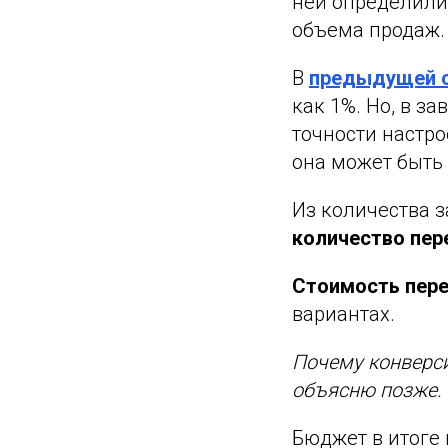
ней определили
объема продаж.
В
предыдущей 
как 1%. Но, в з
точности настр
она может быть 
Из количества з
количество пер
Стоимость пер
вариантах.
Почему конверси
объясню позже.
Бюджет в итоге 