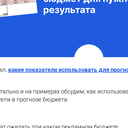
ал,
какие показатели использовать для прог
тально и на примерах обсудим, как использов
тели в прогнозе бюджета.
тат ожидать при каком рекламном бюджете.