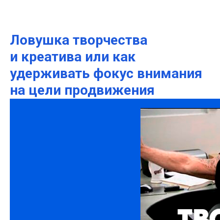
Ловушка творчества
и креатива или как
удерживать фокус внимания
на цели продвижения