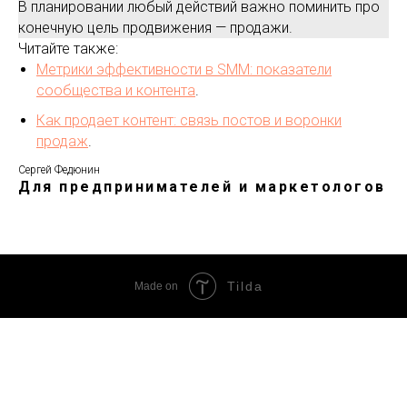
В планировании любый действий важно поминить про
конечную цель продвижения — продажи.
Читайте также:
Метрики эффективности в SMM: показатели
сообщества и контента
.
Как продает контент: связь постов и воронки
продаж
.
Сергей Федюнин
Для предпринимателей и маркетологов
Tilda
Made on